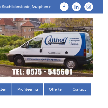
o@schildersbedrijfzutphen.nl
cten
Profiteer nu
Offerte
Contact