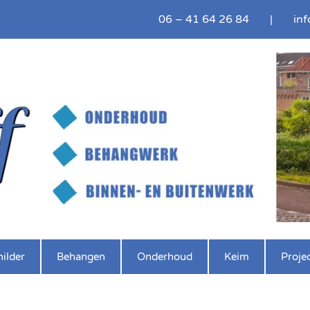
06 – 41 64 26 84
|
inf
ilder
Behangen
Onderhoud
Keim
Proje